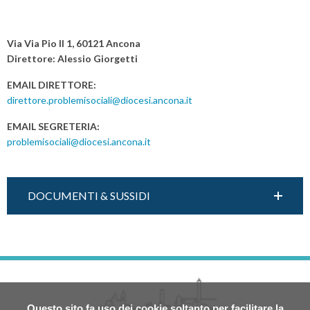
e
P
sociale”
o
Via Via Pio II 1, 60121 Ancona
s
Direttore: Alessio Giorgetti
t
EMAIL DIRETTORE:
N
direttore.problemisociali@diocesi.ancona.it
a
EMAIL SEGRETERIA:
v
problemisociali@diocesi.ancona.it
i
g
a
DOCUMENTI & SUSSIDI
t
i
o
n
Questo sito fa uso dei cookie soltanto per facilitare la