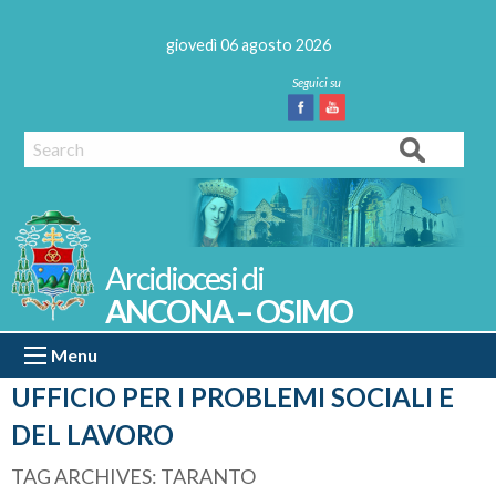
Skip
to
giovedì 06 agosto 2026
content
Facebook
Youtube
Search
ANCONA – OSIMO
Menu
UFFICIO PER I PROBLEMI SOCIALI E
DEL LAVORO
TAG ARCHIVES:
TARANTO