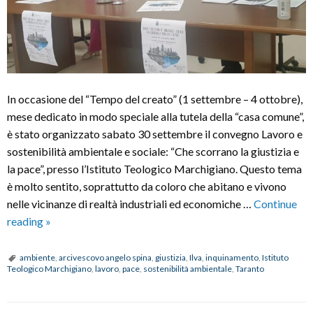
In occasione del “Tempo del creato” (1 settembre – 4 ottobre),
mese dedicato in modo speciale alla tutela della “casa comune”,
è stato organizzato sabato 30 settembre il convegno Lavoro e
sostenibilità ambientale e sociale: “Che scorrano la giustizia e
la pace”, presso l’Istituto Teologico Marchigiano. Questo tema
è molto sentito, soprattutto da coloro che abitano e vivono
nelle vicinanze di realtà industriali ed economiche …
Continue
Convegno
reading
»
su
“Lavoro
ambiente
,
arcivescovo angelo spina
,
giustizia
,
Ilva
,
inquinamento
,
Istituto
Teologico Marchigiano
,
lavoro
,
pace
,
sostenibilità ambientale
,
Taranto
e
sostenibilità
ambientale