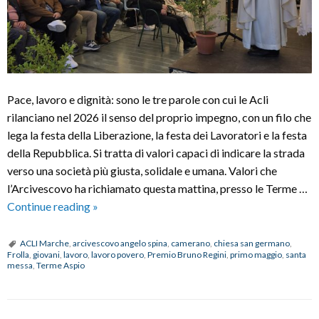
Pace, lavoro e dignità: sono le tre parole con cui le Acli
rilanciano nel 2026 il senso del proprio impegno, con un filo che
lega la festa della Liberazione, la festa dei Lavoratori e la festa
della Repubblica. Si tratta di valori capaci di indicare la strada
verso una società più giusta, solidale e umana. Valori che
l’Arcivescovo ha richiamato questa mattina, presso le Terme …
Primo
Continue reading
»
Maggio:
Santa
ACLI Marche
,
arcivescovo angelo spina
,
camerano
,
chiesa san germano
,
Frolla
,
giovani
,
lavoro
,
lavoro povero
,
Premio Bruno Regini
,
primo maggio
,
santa
Messa
messa
,
Terme Aspio
con
le
Acli