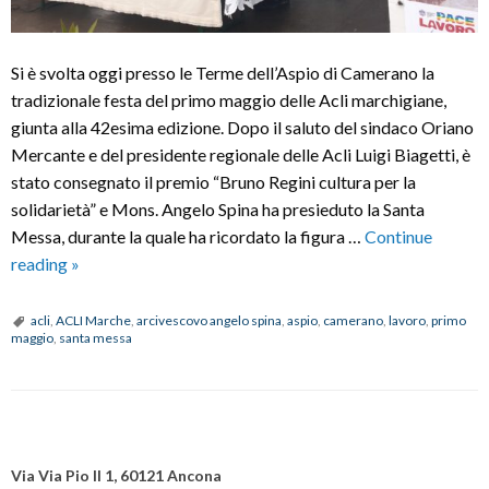
Si è svolta oggi presso le Terme dell’Aspio di Camerano la
tradizionale festa del primo maggio delle Acli marchigiane,
giunta alla 42esima edizione. Dopo il saluto del sindaco Oriano
Mercante e del presidente regionale delle Acli Luigi Biagetti, è
stato consegnato il premio “Bruno Regini cultura per la
solidarietà” e Mons. Angelo Spina ha presieduto la Santa
Messa, durante la quale ha ricordato la figura …
Continue
Festa
reading
»
del
primo
acli
,
ACLI Marche
,
arcivescovo angelo spina
,
aspio
,
camerano
,
lavoro
,
primo
maggio
,
santa messa
maggio
con
le
Acli
P
delle
o
Via Via Pio II 1, 60121 Ancona
Marche