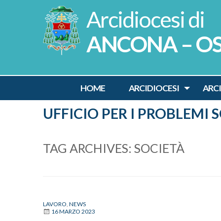
Skip
to
content
ANCONA – O
HOME
ARCIDIOCESI
ARC
UFFICIO PER I PROBLEMI 
TAG ARCHIVES:
SOCIETÀ
LAVORO
,
NEWS
16 MARZO 2023