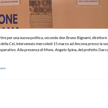
artire per una nuova politica, secondo don Bruno Bignami, direttore
oro della Cei, intervenuto mercoledì 15 marzo ad Ancona presso la se
perativo. Alla presenza di Mons. Angelo Spina, del prefetto Darco
ncontro
on
on
avoro
runo
ignami:
Una
uova
litica
er