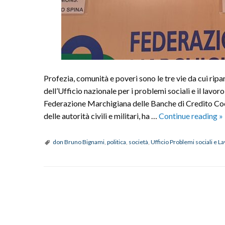
Profezia, comunità e poveri sono le tre vie da cui rip
dell’Ufficio nazionale per i problemi sociali e il lav
Federazione Marchigiana delle Banche di Credito Coo
I
delle autorità civili e militari, ha …
Continue reading
»
c
d
don Bruno Bignami
,
politica
,
società
,
Ufficio Problemi sociali e L
B
B
“
P
n
po
o
p