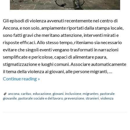
Gli episodi di violenza avvenuti recentemente nel centro di
Ancona, e non solo, ampiamente riportati dalla stampa locale,
sono fatti gravi che meritano attenzione, interventi mirati e
risposte efficaci. Allo stesso tempo, riteniamo sia necessario
evitare che singoli eventi vengano trasformati in narrazioni
semplificate e pericolose, capaci di alimentare paura,
stigmatizzazione e luoghi comuni. Associare automaticamente
il tema della violenza ai giovani, alle persone migranti, …
Episodi
Continue reading
»
di
violenza
ancona
,
caritas
,
educazione
,
giovani
,
inclusione
,
migrantes
,
pastorale
giovanile
,
pastorale sociale e del lavoro
,
prevenzione
,
stranieri
,
violenza
ad
Ancona:
“Servono
prevenzione,
P
educazione