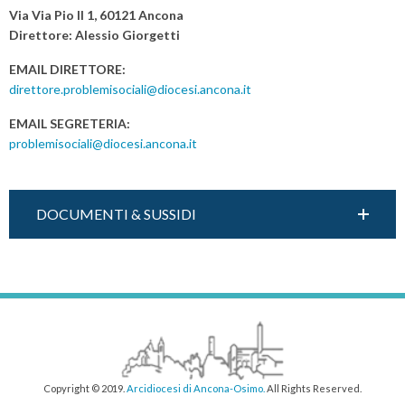
o
Via Via Pio II 1, 60121 Ancona
e
s
Direttore: Alessio Giorgetti
inclusione”
t
EMAIL DIRETTORE:
N
direttore.problemisociali@diocesi.ancona.it
a
EMAIL SEGRETERIA:
v
problemisociali@diocesi.ancona.it
i
g
a
DOCUMENTI & SUSSIDI
t
i
o
n
Copyright © 2019.
Arcidiocesi di Ancona-Osimo.
All Rights Reserved.