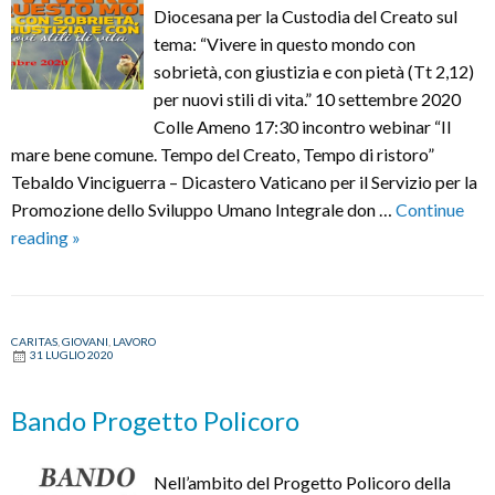
Diocesana per la Custodia del Creato sul
tema: “Vivere in questo mondo con
sobrietà, con giustizia e con pietà (Tt 2,12)
per nuovi stili di vita.” 10 settembre 2020
Colle Ameno 17:30 incontro webinar “Il
mare bene comune. Tempo del Creato, Tempo di ristoro”
Tebaldo Vinciguerra – Dicastero Vaticano per il Servizio per la
Promozione dello Sviluppo Umano Integrale don …
Continue
Giornata
reading
»
Diocesana
per
la
CARITAS
,
GIOVANI
,
LAVORO
Custodia
31 LUGLIO 2020
del
Creato
Bando Progetto Policoro
Nell’ambito del Progetto Policoro della