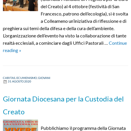
del Creato) al 4 ottobre (festività di San
Francesco, patrono dell’ecologia), si è svolta
a Colleameno un’iniziativa di riflessione e di
preghiera sui temi della difesa e della cura dell’ambiente.
L’organizzazione dell’evento ha visto la collaborazione di tante
realtà ecclesiali, a cominciare dagli Uffici Pastorali …
Continue
Il
reading
»
Mare
Bene
Comune:
CARITAS
,
ECUMENISMO
,
GIOVANI
Tempo
31 AGOSTO 2020
del
Creato,
Giornata Diocesana per la Custodia del
Tempo
del
Creato
Ristoro
Pubblichiamo il programma della Giornata