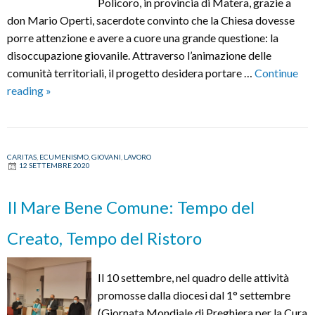
Policoro, in provincia di Matera, grazie a
don Mario Operti, sacerdote convinto che la Chiesa dovesse
porre attenzione e avere a cuore una grande questione: la
disoccupazione giovanile. Attraverso l’animazione delle
comunità territoriali, il progetto desidera portare …
Continue
Progetto
reading
»
Policoro:
lavoro,
dignità
CARITAS
,
ECUMENISMO
,
GIOVANI
,
LAVORO
e
12 SETTEMBRE 2020
futuro
per
Il Mare Bene Comune: Tempo del
i
giovani
Creato, Tempo del Ristoro
Il 10 settembre, nel quadro delle attività
promosse dalla diocesi dal 1° settembre
(Giornata Mondiale di Preghiera per la Cura