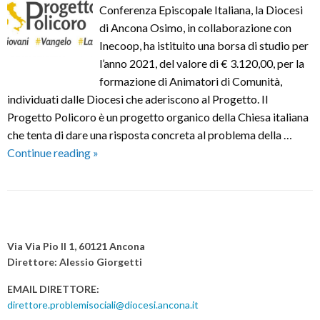
Conferenza Episcopale Italiana, la Diocesi
di Ancona Osimo, in collaborazione con
Inecoop, ha istituito una borsa di studio per
l’anno 2021, del valore di € 3.120,00, per la
formazione di Animatori di Comunità,
individuati dalle Diocesi che aderiscono al Progetto. Il
Progetto Policoro è un progetto organico della Chiesa italiana
che tenta di dare una risposta concreta al problema della …
Bando
Continue reading
»
Progetto
Policoro
P
o
Via Via Pio II 1, 60121 Ancona
s
Direttore: Alessio Giorgetti
t
EMAIL DIRETTORE:
N
direttore.problemisociali@diocesi.ancona.it
a