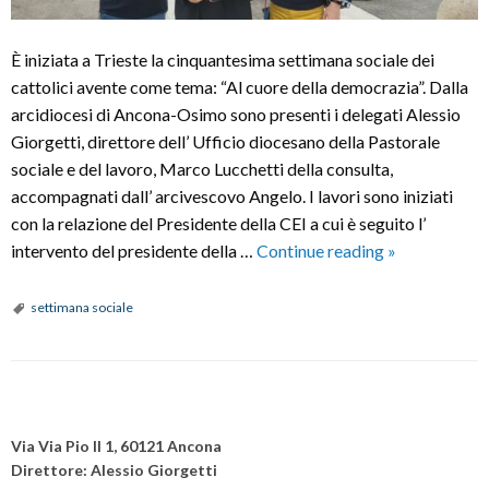
È iniziata a Trieste la cinquantesima settimana sociale dei
cattolici avente come tema: “Al cuore della democrazia”. Dalla
arcidiocesi di Ancona-Osimo sono presenti i delegati Alessio
Giorgetti, direttore dell’ Ufficio diocesano della Pastorale
sociale e del lavoro, Marco Lucchetti della consulta,
accompagnati dall’ arcivescovo Angelo. I lavori sono iniziati
con la relazione del Presidente della CEI a cui è seguito l’
Iniziata
intervento del presidente della …
Continue reading
»
a
Trieste
settimana sociale
la
cinquantesim
settimana
P
sociale
o
dei
Via Via Pio II 1, 60121 Ancona
s
cattolici
Direttore: Alessio Giorgetti